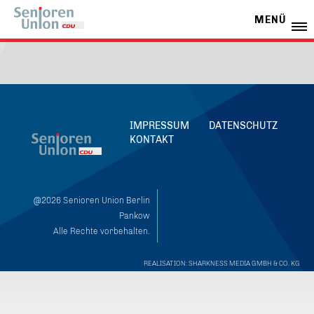
MENÜ
IMPRESSUM
DATENSCHUTZ
KONTAKT
@2026 Senioren Union Berlin
Pankow
Alle Rechte vorbehalten.
REALISATION: SHARKNESS MEDIA GMBH & CO. KG