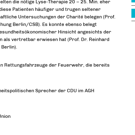
elten die nötige Lyse-Therapie 2
0 – 25. Min. eher
diese Patienten häufiger und trugen seltener
aftliche Untersuchungen der Charité belegen (Prof.
chung Berlin/CSB). Es konnte ebenso belegt
gesundheitsökonomischer Hinsicht angesichts der
als vertretbar erwiesen hat (Prof. Dr. Reinhard
Berlin).
n Rettungsfahrzeuge der Feuerwehr, die bereits
heitspolitischen Sprecher der CDU im
AGH
Union