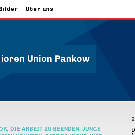
Bilder
Über uns
nioren Union Pankow
2
OR, DIE ARBEIT ZU BEENDEN. JUNGE
D