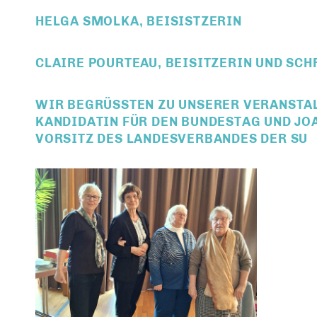
HELGA SMOLKA, BEISISTZERIN
CLAIRE POURTEAU, BEISITZERIN UND SCH
WIR BEGRÜSSTEN ZU UNSERER VERANSTAL
ANDIDATIN FÜR DEN BUNDESTAG UND JOA
ORSITZ DES LANDESVERBANDES DER SU