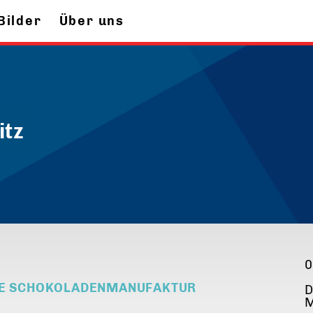
Bilder
Über uns
itz
0
DIE SCHOKOLADENMANUFAKTUR
D
M