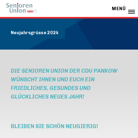
MENÜ
Neujahrsgrüsse 2024
DIE SENIOREN UNION DER CDU PANKOW
WÜNSCHT IHNEN UND EUCH EIN
FRIEDLICHES, GESUNDES UND
GLÜCKLICHES NEUES JAHR!
BLEIBEN SIE SCHÖN NEUGIERIG!