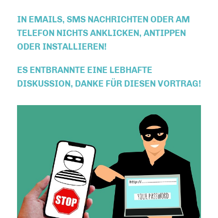
IN EMAILS, SMS NACHRICHTEN ODER AM
TELEFON
NICHTS ANKLICKEN, ANTIPPEN
ODER INSTALLIEREN!
ES ENTBRANNTE EINE LEBHAFTE
DISKUSSION, DANKE FÜR DIESEN VORTRAG!