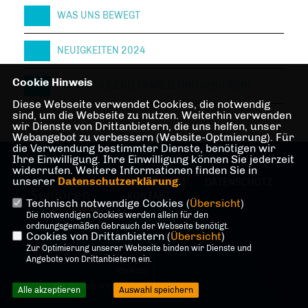
WAS UNS BEWEGT
NEUIGKEITEN 2024
Cookie Hinweis
FORUM "JUGEND, FAMILIE UND SENIOREN"
Diese Webseite verwendet Cookies, die notwendig
sind, um die Webseite zu nutzen. Weiterhin verwenden
wir Dienste von Drittanbietern, die uns helfen, unser
Webangebot zu verbessern (Website-Optmierung). Für
die Verwendung bestimmter Dienste, benötigen wir
Ihre Einwilligung. Ihre Einwilligung können Sie jederzeit
widerrufen. Weitere Informationen finden Sie in
unserer
Datenschutzerklärung
.
IMPRESSUM
DATENSCHUTZ
KONTAKT
Technisch notwendige Cookies (
Übersicht
)
Die notwendigen Cookies werden allein für den
ordnungsgemäßen Gebrauch der Webseite benötigt.
Cookies von Drittanbietern (
Übersicht
)
Zur Optimierung unserer Webseite binden wir Dienste und
@2026 Senioren Union Berlin
Angebote von Drittanbietern ein.
Pankow
Alle Rechte vorbehalten.
Alle akzeptieren
Auswahl speichern