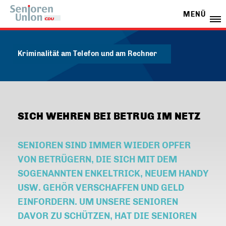
MENÜ
Kriminalität am Telefon und am Rechner
SICH WEHREN BEI BETRUG IM NETZ
SENIOREN SIND IMMER WIEDER OPFER
VON BETRÜGERN, DIE SICH MIT DEM
SOGENANNTEN ENKELTRICK, NEUEM HANDY
USW. GEHÖR VERSCHAFFEN UND GELD
EINFORDERN. UM UNSERE SENIOREN
DAVOR ZU SCHÜTZEN, HAT DIE SENIOREN