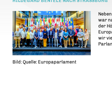
HILDEGARD BENTELE NACH STRASSBURG
Neben
war n
der Hö
Europ
wir vi
Parla
Bild: Quelle: Europaparlament