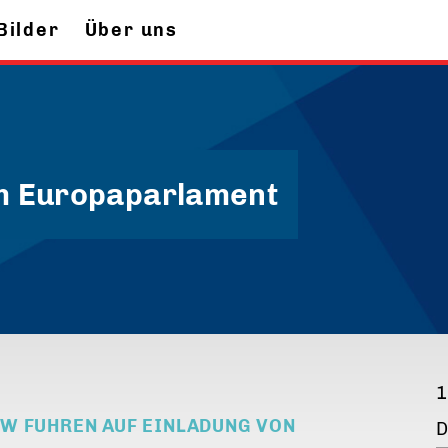
Bilder
Über uns
m Europaparlament
1
OW FUHREN AUF EINLADUNG VON
D