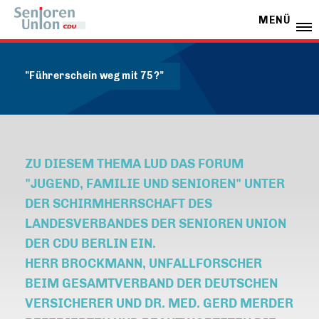
MENÜ
"Führerschein weg mit 75?"
ZU DIESEM THEMA LUD DAS FORUM
"JUGEND, FAMILIE UND SENIOREN" UNTER
DER SCHIRMHERRSCHAFT DES
LANDESVERBANDES DER SENIOREN UNION
DER CDU BERLIN EIN.
HERR BROCKMANN, UNFALLFORSCHER
BEIM GESAMTVERBAND DER DEUTSCHEN
VERSICHERER UND DR. MED. GERD MERDER