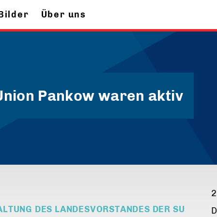
Bilder
Über uns
 Union Pankow waren aktiv
2
ALTUNG DES LANDESVORSTANDES DER SU
D