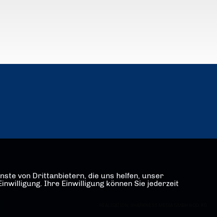
ste von Drittanbietern, die uns helfen, unser
illigung. Ihre Einwilligung können Sie jederzeit
REALISATION: SHARKNESS MEDIA GMBH & CO. KG